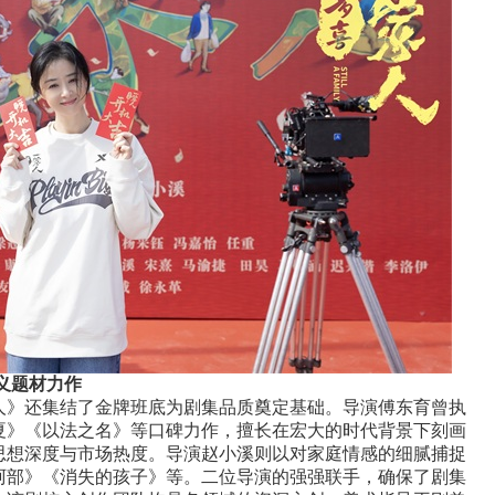
义题材力作
人》
还集结了金牌
班底
为剧集品质奠定基础
。导演傅东育曾执
夏》
《
以法之名》
等口碑力作，擅长在宏大的时代背景下刻画
思想深度与市场热度。导演赵小溪则以对家庭情感的细腻捕捉
阿部》
《消失的孩子》
等
。
二
位导演的
强强
联手，确保了剧集