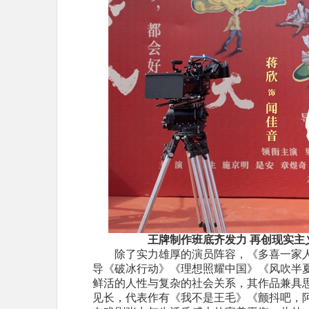
王牌制作班底齐发力 再
创
现实主
除了实力雄厚的演员阵容，
《多喜一家
导
《
破冰行动
》
《理想照耀中国》《风吹半
鲜活的人性与复杂的社会关系，其作品兼具
见长，
代表作有《我不是王毛》《颤抖吧，