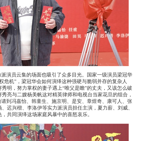
力派演员云集的场面也吸引了众多目光。国家一级演员梁冠华
权危机”，梁冠华会如何演绎这种强硬与脆弱并存的复杂人
赛秀明
，
努力掌权的妻子遇上“唯父是瞻”的丈夫，又该怎么破
赛秀亮
与二嫂
杨美帆
这对精英律师和电视台当家花旦的组合，
邀请到冯嘉怡、韩童生、施京明、是安、章煜奇、康可人、张
涵、迟兴楷、李洛伊等实力派演员担任主演，夏力薪、刘威、
色，共同演绎这场家庭风暴中的喜怒哀乐。