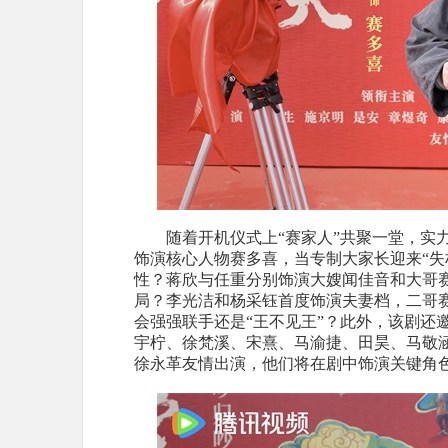
随着开机仪式上
“
赛家人”共聚一堂，实
饰演核心人物赛多喜，当专制大家长迎来“失
性？蒋欣与任重分别饰演大嫂
闻佳音
和大哥
局？李光洁和杨采钰首度饰演夫妻档，二哥
会强强联手还是“王不见王”？此外，该剧还
宇柠、徐梵溪、宋熹、马渝捷、田昊、马敬
徐永革友情出演，他们将在剧中饰演关键角