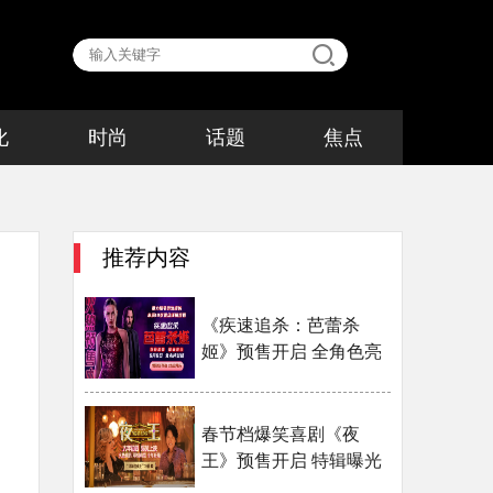
化
时尚
话题
焦点
推荐内容
《疾速追杀：芭蕾杀
姬》预售开启 全角色亮
相揭幕终极···
春节档爆笑喜剧《夜
王》预售开启 特辑曝光
黄子华郑秀···