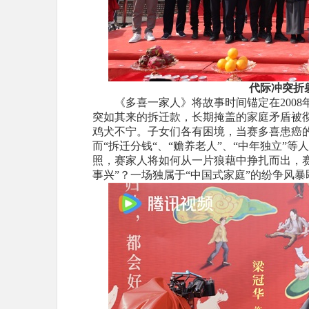
代际冲突折
《多喜一家人》将
故事
时间锚定在2008
突如其来的拆迁款，长期掩盖的家庭矛盾被
鸡犬不宁。子女
们
各有困境
，
当赛多喜患癌
而
“拆迁分钱“
、
“赡养
老人
”、“
中年
独立”
等人
照，
赛家人
将
如何从一片狼藉中挣扎而出，
事兴”
？
一场独属于“中国式家庭”的纷争风暴