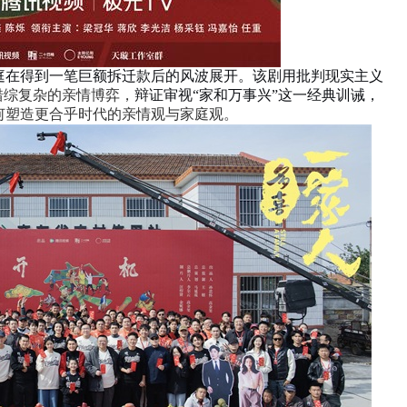
庭
在得到一笔巨额拆迁款后的风波展开。该剧
用批判现实主义
错综复杂的亲情博弈，
辩证审视“家和万事兴”这一
经典
训诫，
何塑造更合乎
时代的亲情观与家庭观
。