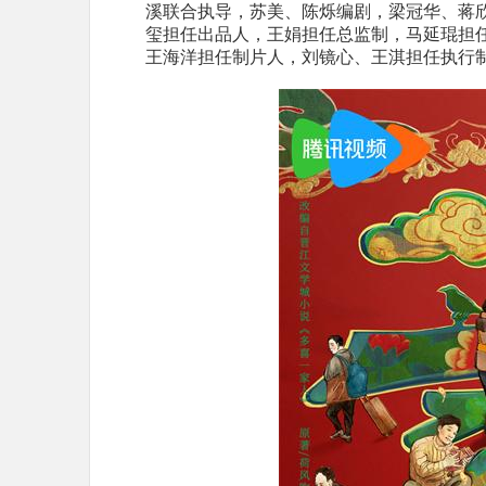
溪
联合
执导
，
苏美、陈烁编剧
，
梁冠华
、
蒋
玺担任出品人，王娟担任总监制，马延琨担
王海洋担任制片人，刘镜心、王淇担任执行