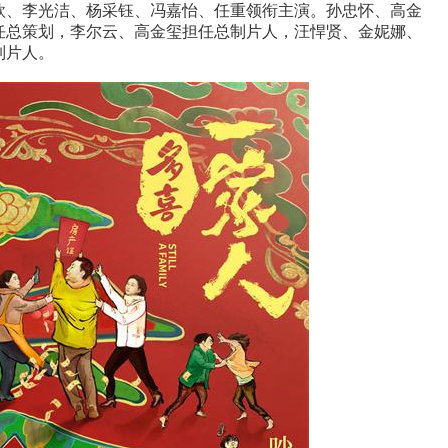
欣
、
李光洁
、
杨采钰
、
冯嘉怡
、
任重领衔主演
。
孙忠怀、高金
任总策划，李尔云、高金玺担任总制片人，汪悍贤、金妮娜、
制片人。