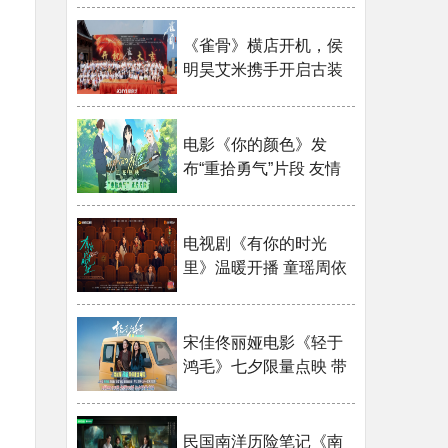
《雀骨》横店开机，侯
明昊艾米携手开启古装
传奇
电影《你的颜色》发
布“重拾勇气”片段 友情
治愈一切···
电视剧《有你的时光
里》温暖开播 童瑶周依
然诠释都市···
宋佳佟丽娅电影《轻于
鸿毛》七夕限量点映 带
上姐妹一···
民国南洋历险笔记《南