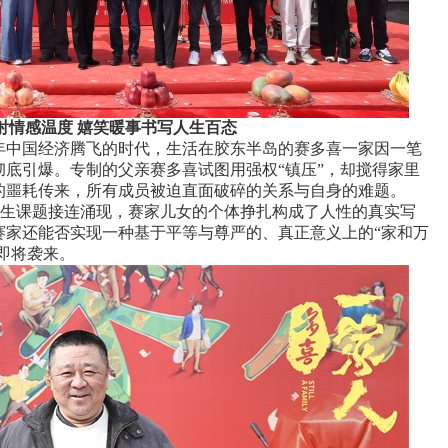
射情感温度
嬉笑
暖事书写人生百态
年
中国经济腾飞的时代
，
生活在胶东半岛的
赛多喜一家因一笔
彻底引爆。
专制的父亲
赛多喜试图用强权“
镇压
”，却搅得
家里
的噩耗传来，所有成员被迫直面破碎的关系与自身的
难题
。
生课题接连涌现，赛家儿女
的个体挣扎构成了
人性的真实写
赛家还能否实现
一种基于平等与尊严的、真正意义上的“家和万
即将袭来。