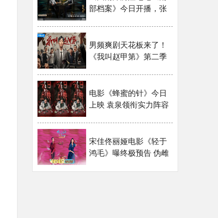
部档案》今日开播，张
新成丁禹···
男频爽剧天花板来了！
《我叫赵甲第》第二季
今日开播
电影《蜂蜜的针》今日
上映 袁泉领衔实力阵容
上演猎奇···
宋佳佟丽娅电影《轻于
鸿毛》曝终极预告 伪雌
竞真互助···