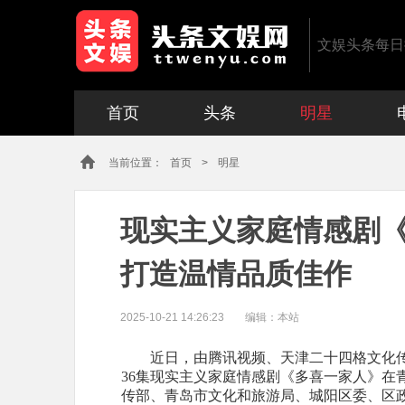
文娱头条每日
首页
头条
明星
当前位置：
首页
>
明星
现实主义家庭情感剧
打造温情品质佳作
2025-10-21 14:26:23
编辑：
本站
近日，
由腾讯视频
、
天津二十四格文化
36集现实主义
家庭
情感
剧《多喜一家人》
在
传部、青岛市文化和旅游局、城阳区委、区