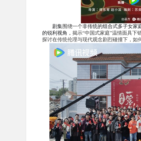
剧集
围绕一个
非传统的组合式多子女家
的锐利视角，
揭示
“
中国式家庭
”
温情
面具下
探讨在传统伦理与现代观念剧烈碰撞下，
如