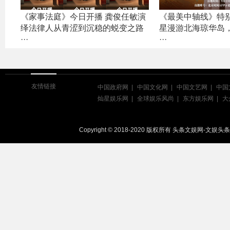
《家事法庭》今日开播 龚俊任敏演
《最美中轴线》特
绎法律人从青涩到沉稳的蜕变之路
星漫游北海琼华岛
···
···
友情链接
中国政府网
中国文化网
中国文艺网
中国
灿星娱乐网
全球娱乐风尚
东方娱乐网
大
Copyright © 2018-2020 版权所有 头条文娱网-文娱