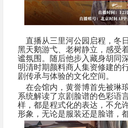
直播从三里河公园启程
，
冬
黑天鹅游弋、老树静立，感受
谧氛围。随后他步入藏身胡同
明清时期颜料商人集资修建的
剧传承与体验的文化空间。
在会馆内，黄誉博首先被琳
系统解读了京剧脸谱的色彩语
样，都是程式化的表达，不允
形象，无论是服装还是脸谱，