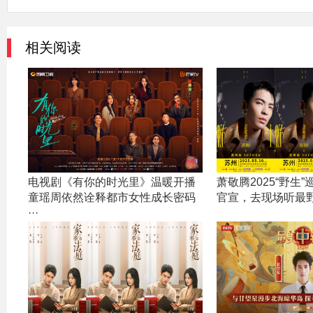
相关阅读
电视剧《有你的时光里》温暖开播
萧敬腾2025“野生
童瑶周依然诠释都市女性成长密码
官宣，去现场听最
···