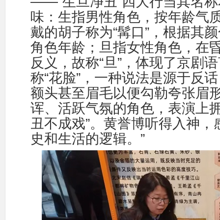
——“
”
生旦净丑
四大行当其名称
味：生指男性角色，按年龄气
“
”
戴的胡子称为
髯口
，根据其颜
角色年龄；旦指女性角色，在
“
”
反义，故称
旦
，体现了京剧语
“
”
称
花脸
，一种说法是源于反话
额头甚至眉毛以便勾勒夸张眉
诨、活跃气氛的角色，表演上
”
丑不成戏
。黄誉博听得入神，
”
史和生活的逻辑。