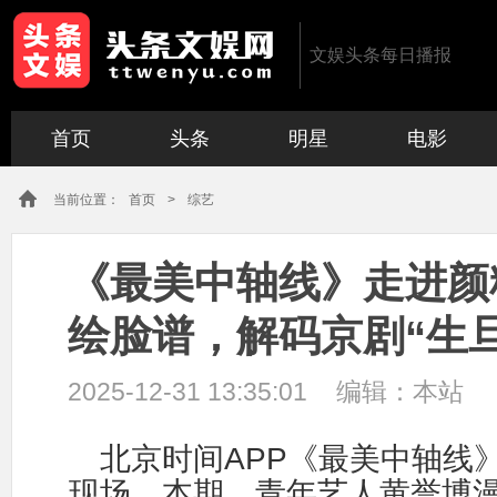
文娱头条每日播报
首页
头条
明星
电影
当前位置：
首页
>
综艺
《最美中轴线》走进颜
绘脸谱，解码京剧“生
2025-12-31 13:35:01
编辑：
本站
APP
北京时间
《最美中轴线
现场。本期，青年艺人黄誉博