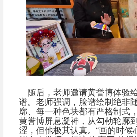
随后，老师邀请黄誉博体验
谱
。老师
强调，脸谱绘制绝非
廓、每一种色块都有严格制式
黄誉博屏息凝神，从勾勒轮廓
“
涩，但他极其认真。
画的时候