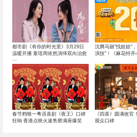
都市剧《有你的时光里》3月29日
沈腾马丽“找娃娃”
温暖开播 童瑶周依然演绎双向治愈
演技”！《麻花特开心
···
春节档唯一粤语喜剧《夜王》口碑
《四喜》圆满收官
狂响 香港点映火速售罄满座爆笑
观众口碑