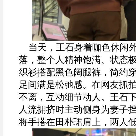
当天，王石身着咖色休闲
落，整个人精神饱满、状态
织衫搭配黑色阔腿裤，简约
足间满是松弛感。在网友抓
不离，互动细节动人。王石
人流拥挤时主动侧身为妻子
将手搭在田朴珺肩上，两人