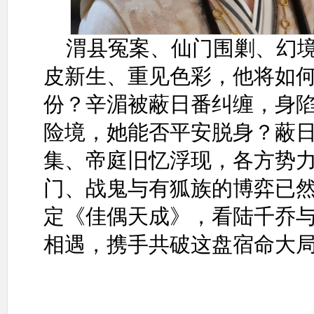
渭县冤案、仙门围剿、幻
皮新生、重见色彩，他将如
份？辛湄被蔽日番纠缠，身
险境，她能否平安脱身？蔽
集、帝庭旧忆浮现，各方势
门、战鬼与有狐族的博弈已然
定《佳偶天成》，看陆千乔
相遇，携手共破这盘宿命大