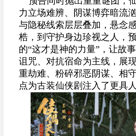
预告同时抛出重重谜团，
力立场难辨、阴谋博弈暗流
与隐秘线索层层叠加，悬念
梏，到守护身边珍视之人，
的“这才是神的力量”，让故
诅咒、对抗宿命为主线，展
重劫难、粉碎邪恶阴谋、相
点为古装仙侠剧注入了更具