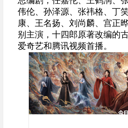
总编剧，任嘉伦、王鹤润、
伟伦、孙泽源、张祎格、丁
康、王名扬、刘尚麟、宫正
别主演，十四郎原著改编的
爱奇艺和腾讯视频首播。