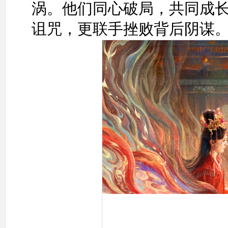
涡。他们同心破局，共同成
诅咒，更联手挫败背后阴谋