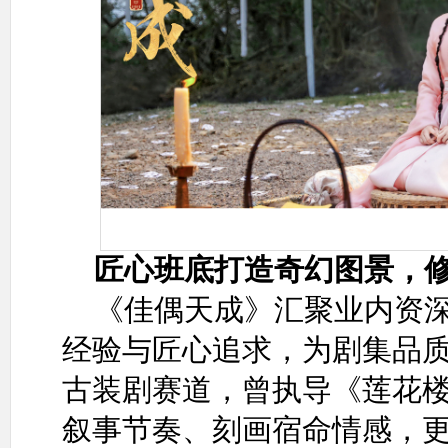
匠心班底打造奇幻图景，
《佳偶天成》汇聚业内资
经验与匠心追求，为剧集品
古装剧赛道，曾执导《莲花
叙事节奏、刻画宿命情感，