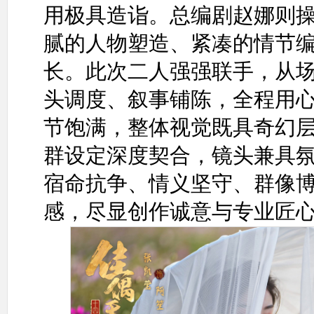
用极具造诣。总编剧赵娜则
腻的人物塑造、紧凑的情节
长。此次二人强强联手，从
头调度、叙事铺陈，全程用
节饱满，整体视觉既具奇幻
群设定深度契合，镜头兼具
宿命抗争、情义坚守、群像
感，尽显创作诚意与专业匠