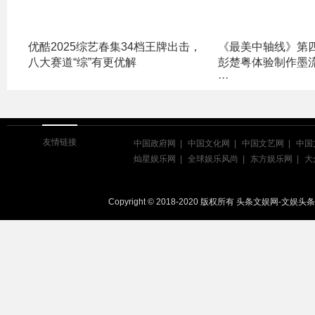
优酷2025综艺春集34档王牌出击，
《最美中轴线》第
八大赛道“综”有更优解
彭楚粤体验制作墨
···
友情链接
中国政府网
中国文化网
中国文艺网
中国
灿星娱乐网
全球娱乐风尚
东方娱乐网
大
Copyright © 2018-2020 版权所有 头条文娱网-文娱