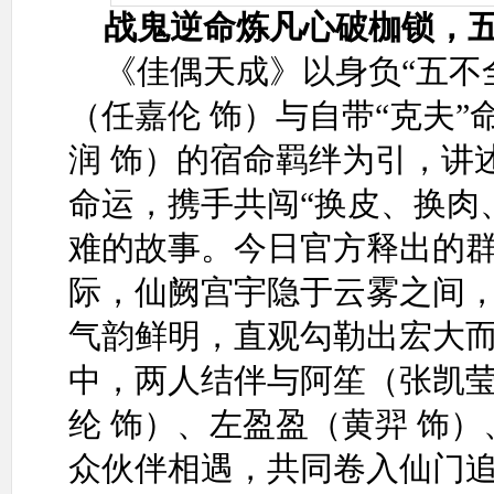
战鬼逆命炼凡心破枷锁，
《佳偶天成》以身负“五不
（任嘉伦 饰）与自带“克夫
润 饰）的宿命羁绊为引，讲
命运，携手共闯“换皮、换肉
难的故事。今日官方释出的
际，仙阙宫宇隐于云雾之间
气韵鲜明，直观勾勒出宏大
中，两人结伴与阿笙（张凯莹
纶 饰）、左盈盈（黄羿 饰）
众伙伴相遇，共同卷入仙门