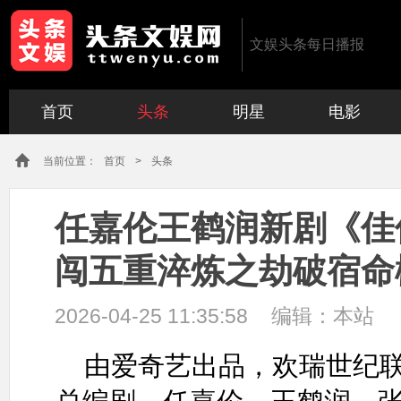
文娱头条每日播报
首页
头条
明星
电影
当前位置：
首页
>
头条
任嘉伦王鹤润新剧《佳
闯五重淬炼之劫破宿命
2026-04-25 11:35:58
编辑：
本站
由爱奇艺出品，欢瑞世纪